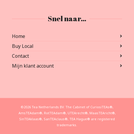
Snel naar…
Home
Buy Local
Contact
Mijn klant account
©2026 Tea Netherlands BV. The Cabinet of CuriosiTEAs®,
AmsTEAdam®, RotTEAdam®, UTEArecht®, MaasTEAricht®,
SinTEAklaas®, SanTEAclaus®, TEA Hague® are registered
trademarks.