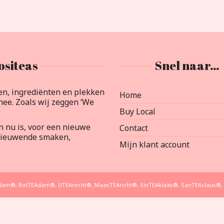
ositeas
Snel naar…
en, ingrediënten en plekken
Home
ee. Zoals wij zeggen ‘We
Buy Local
an nu is, voor een nieuwe
Contact
rnieuwende smaken,
Mijn klant account
EAdam®, RotTEAdam®, UTEArecht®, MaasTEAricht®, SinTEAklaas®, SanTEAclaus®, 