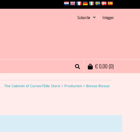
Subscribe
Inloggen
€
0,00
(0)
The Cabinet of CuriosiTEAs Store
>
Producten
>
Bisous Bisous