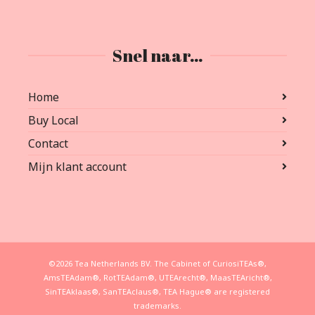
Snel naar…
Home
Buy Local
Contact
Mijn klant account
©2026 Tea Netherlands BV. The Cabinet of CuriosiTEAs®,
AmsTEAdam®, RotTEAdam®, UTEArecht®, MaasTEAricht®,
SinTEAklaas®, SanTEAclaus®, TEA Hague® are registered
trademarks.