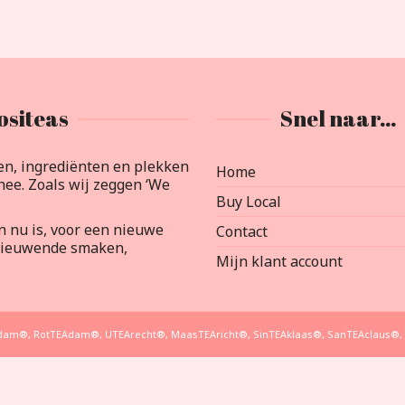
ositeas
Snel naar…
en, ingrediënten en plekken
Home
ee. Zoals wij zeggen ‘We
Buy Local
an nu is, voor een nieuwe
Contact
rnieuwende smaken,
Mijn klant account
EAdam®, RotTEAdam®, UTEArecht®, MaasTEAricht®, SinTEAklaas®, SanTEAclaus®, 