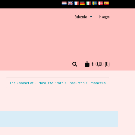
Subscribe
Inloggen
€
0,00
(0)
The Cabinet of CuriosiTEAs Store
>
Producten
>
limoncello