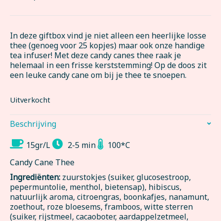
In deze giftbox vind je niet alleen een heerlijke losse
thee (genoeg voor 25 kopjes) maar ook onze handige
tea infuser! Met deze candy canes thee raak je
helemaal in een frisse kerststemming! Op de doos zit
een leuke candy cane om bij je thee te snoepen.
Uitverkocht
Beschrijving
15gr/L
2-5 min
100*C
Candy Cane Thee
Ingrediënten:
zuurstokjes (suiker, glucosestroop,
pepermuntolie, menthol, bietensap), hibiscus,
natuurlijk aroma, citroengras, boonkafjes, nanamunt,
zoethout, roze bloesems, framboos, witte sterren
(suiker, rijstmeel, cacaoboter, aardappelzetmeel,