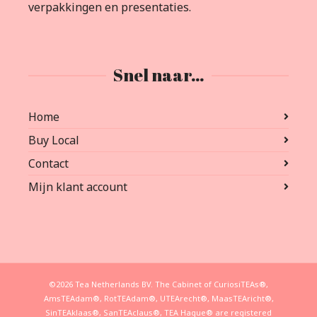
verpakkingen en presentaties.
Snel naar…
Home
Buy Local
Contact
Mijn klant account
©2026 Tea Netherlands BV. The Cabinet of CuriosiTEAs®,
AmsTEAdam®, RotTEAdam®, UTEArecht®, MaasTEAricht®,
SinTEAklaas®, SanTEAclaus®, TEA Hague® are registered