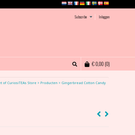
Subscribe
Inloggen
€
0,00
(0)
t of CuriosiTEAs Store
>
Producten
>
Gingerbread Cotton Candy