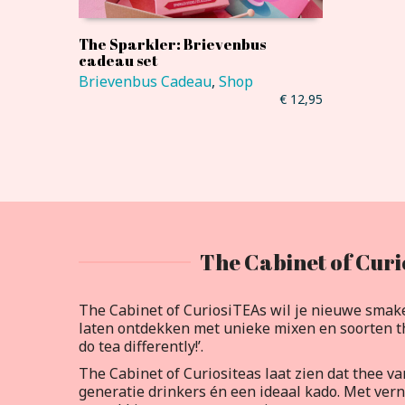
The Sparkler: Brievenbus
cadeau set
Brievenbus Cadeau
,
Shop
€
12,95
The Cabinet of Curi
The Cabinet of CuriosiTEAs wil je nieuwe smak
laten ontdekken met unieke mixen en soorten th
do tea differently!’.
The Cabinet of Curiositeas laat zien dat thee v
generatie drinkers én een ideaal kado. Met ve