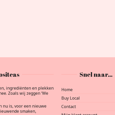
ositeas
Snel naar…
en, ingrediënten en plekken
Home
ee. Zoals wij zeggen ‘We
Buy Local
an nu is, voor een nieuwe
Contact
rnieuwende smaken,
Mijn klant account