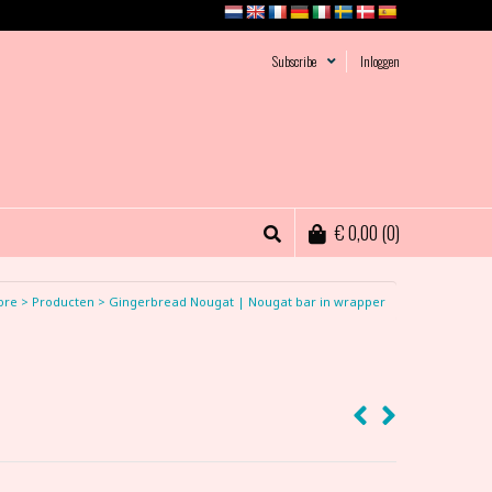
Subscribe
Inloggen
€
0,00
(0)
ore
>
Producten
>
Gingerbread Nougat | Nougat bar in wrapper