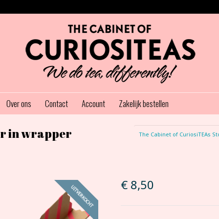
Over ons
Contact
Account
Zakelijk bestellen
ar in wrapper
The Cabinet of CuriosiTEAs St
€
8,50
UITVERKOCHT