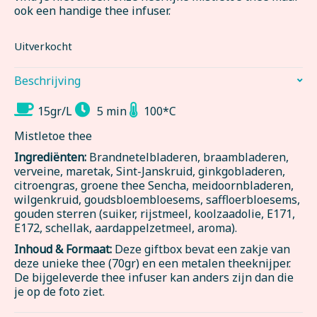
ook een handige thee infuser.
Uitverkocht
Beschrijving
15gr/L
5 min
100*C
Mistletoe thee
Ingrediënten:
Brandnetelbladeren, braambladeren,
verveine, maretak, Sint-Janskruid, ginkgobladeren,
citroengras, groene thee Sencha, meidoornbladeren,
wilgenkruid, goudsbloembloesems, saffloerbloesems,
gouden sterren (suiker, rijstmeel, koolzaadolie, E171,
E172, schellak, aardappelzetmeel, aroma).
Inhoud & Formaat:
Deze giftbox bevat een zakje van
deze unieke thee (70gr) en een metalen theeknijper.
De bijgeleverde thee infuser kan anders zijn dan die
je op de foto ziet.