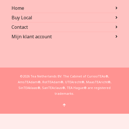
Home
Buy Local
Contact
Mijn klant account
©2026 Tea Netherlands BV. The Cabinet of CuriosiTEAs®,
AmsTEAdam®, RotTEAdam®, UTEArecht®, MaasTEAricht®,
SinTEAklaas®, SanTEAclaus®, TEA Hague® are registered
trademarks.