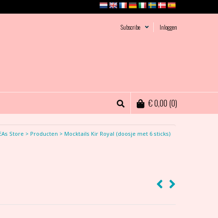
Subscribe
Inloggen
€
0,00
(0)
EAs Store
>
Producten
>
Mocktails Kir Royal (doosje met 6 sticks)