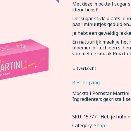
Met deze ‘mocktail sugar st
kleur boost!
De ‘sugar stick’ plaats je i
paar minuutjes geduld en
je hebt een geweldig lekke
En natuurlijk maak je het h
bloemen of toch een scheutj
van met de smaak Pina Col
Uitverkocht
Beschrijving
Mocktail Pornstar Martini 
Ingrediënten: gekristallise
SKU:
15777
-
Heb je hulp 
Category:
Shop