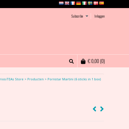
Subscribe
Inloggen
€
0,00
(0)
riosiTEAs Store
>
Producten
>
Pornstar Martini (6 sticks in 1 box)