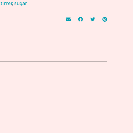
stirrer
,
sugar