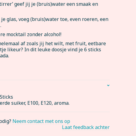
irrer’ geef jij je (bruis)water een smaak en
n je glas, voeg (bruis)water toe, even roeren, een
…
re mocktail zonder alcohol!
elemaal af zoals jij het wilt, met fruit, eetbare
e likeur? In dit leuke doosje vind je 6 sticks
ada.
Sticks
erde suiker, E100, E120, aroma.
nodig?
Neem contact met ons op
Laat feedback achter