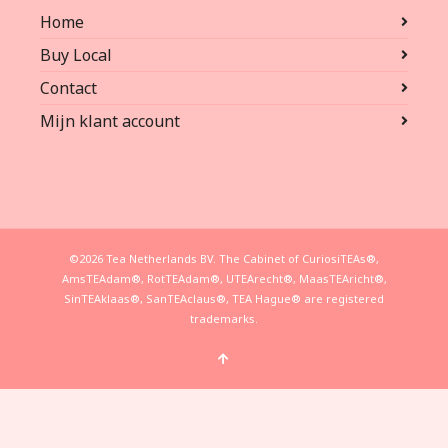
Home
Buy Local
Contact
Mijn klant account
©2026 Tea Netherlands BV. The Cabinet of CuriosiTEAs®,
AmsTEAdam®, RotTEAdam®, UTEArecht®, MaasTEAricht®,
SinTEAklaas®, SanTEAclaus®, TEA Hague® are registered
trademarks.