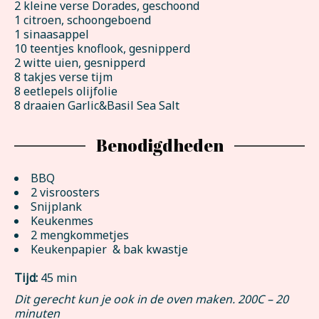
2 kleine verse Dorades, geschoond
1 citroen, schoongeboend
1 sinaasappel
10 teentjes knoflook, gesnipperd
2 witte uien, gesnipperd
8 takjes verse tijm
8 eetlepels olijfolie
8 draaien Garlic&Basil Sea Salt
Benodigdheden
BBQ
2 visroosters
Snijplank
Keukenmes
2 mengkommetjes
Keukenpapier & bak kwastje
Tijd:
45 min
Dit gerecht kun je ook in de oven maken. 200C – 20
minuten