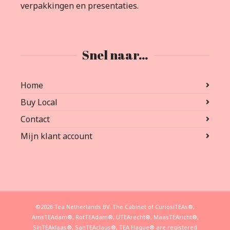
verpakkingen en presentaties.
Snel naar…
Home
Buy Local
Contact
Mijn klant account
©2026 Tea Netherlands BV. The Cabinet of CuriosiTEAs®,
AmsTEAdam®, RotTEAdam®, UTEArecht®, MaasTEAricht®,
SinTEAklaas®, SanTEAclaus®, TEA Hague® are registered