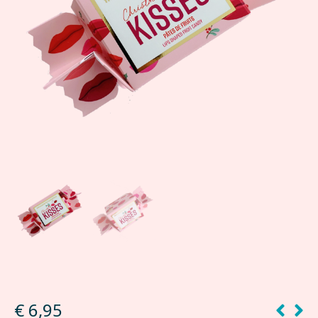
€
6,95