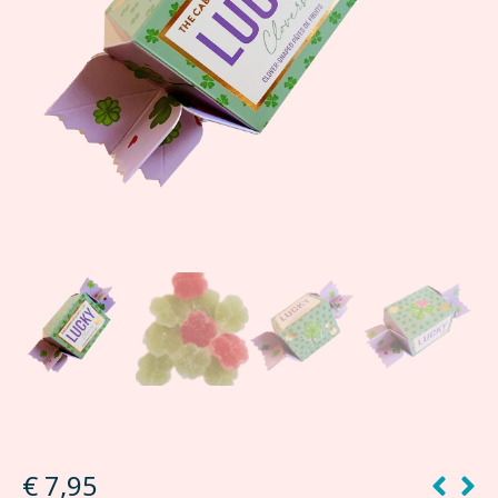
€
7,95