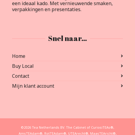
een ideaal kado. Met vernieuwende smaken,
verpakkingen en presentaties.
Snel naar…
Home
Buy Local
Contact
Mijn klant account
©2026 Tea Netherlands BV. The Cabinet of CuriosiTEAs®,
AmsTEAdam®, RotTEAdam®, UTEArecht®, MaasTEAricht®,