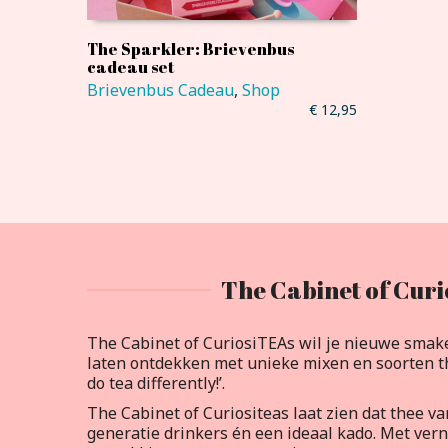
The Sparkler: Brievenbus
cadeau set
Brievenbus Cadeau
,
Shop
€
12,95
The Cabinet of Curi
The Cabinet of CuriosiTEAs wil je nieuwe smak
laten ontdekken met unieke mixen en soorten th
do tea differently!’.
The Cabinet of Curiositeas laat zien dat thee v
generatie drinkers én een ideaal kado. Met ve