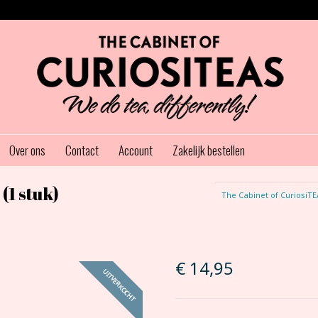
Over ons
Contact
Account
Zakelijk bestellen
(1 stuk)
The Cabinet of CuriosiTE
€
14,95
UITVERKOCHT