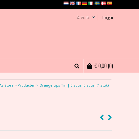
Subscribe
Inloggen
€
0,00
(0)
As Store
>
Producten
>
Orange Lips Tin | Bisous, Bisous! (1 stuk)