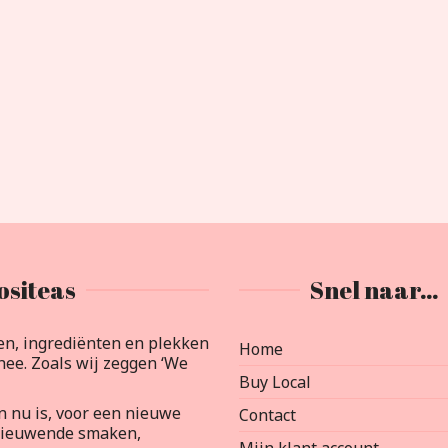
ositeas
Snel naar…
en, ingrediënten en plekken
Home
ee. Zoals wij zeggen ‘We
Buy Local
an nu is, voor een nieuwe
Contact
rnieuwende smaken,
Mijn klant account