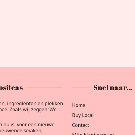
ositeas
Snel naar…
en, ingrediënten en plekken
Home
ee. Zoals wij zeggen ‘We
Buy Local
an nu is, voor een nieuwe
Contact
rnieuwende smaken,
Mijn klant account