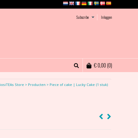
Subscribe
Inloggen
€
0,00
(0)
iosiTEAs Store
>
Producten
>
Piece of cake | Lucky Cake (1 stuk)