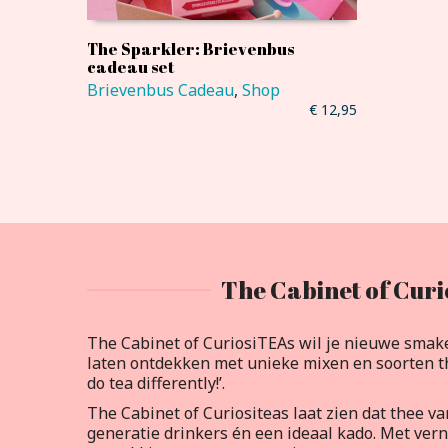
The Sparkler: Brievenbus
cadeau set
Brievenbus Cadeau
,
Shop
€
12,95
The Cabinet of Curi
The Cabinet of CuriosiTEAs wil je nieuwe smak
laten ontdekken met unieke mixen en soorten th
do tea differently!’.
The Cabinet of Curiositeas laat zien dat thee v
generatie drinkers én een ideaal kado. Met ve