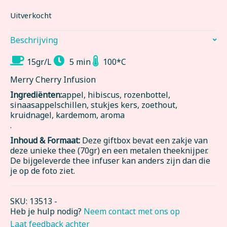
Uitverkocht
Beschrijving
15gr/L
5 min
100*C
Merry Cherry Infusion
Ingrediënten:
appel, hibiscus, rozenbottel,
sinaasappelschillen, stukjes kers, zoethout,
kruidnagel, kardemom, aroma
.
Inhoud & Formaat:
Deze giftbox bevat een zakje van
deze unieke thee (70gr) en een metalen theeknijper.
De bijgeleverde thee infuser kan anders zijn dan die
je op de foto ziet.
SKU:
13513
-
Heb je hulp nodig?
Neem contact met ons op
Laat feedback achter