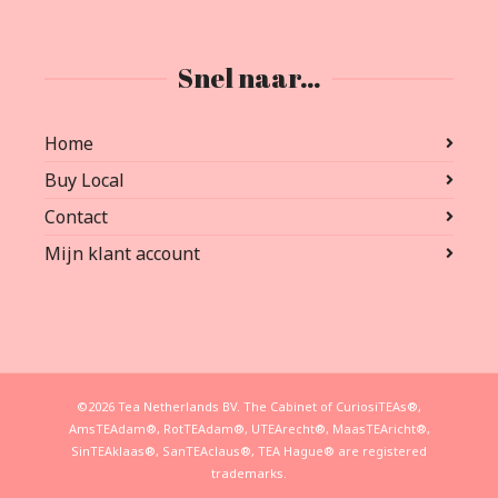
Snel naar…
Home
Buy Local
Contact
Mijn klant account
©2026 Tea Netherlands BV. The Cabinet of CuriosiTEAs®,
AmsTEAdam®, RotTEAdam®, UTEArecht®, MaasTEAricht®,
SinTEAklaas®, SanTEAclaus®, TEA Hague® are registered
trademarks.