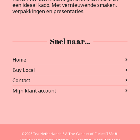
een ideaal kado. Met vernieuwende smaken,
verpakkingen en presentaties.
Snel naar…
Home
Buy Local
Contact
Mijn klant account
©2026 Tea Netherlands BV. The Cabinet of CuriosiTEAs®,
AmsTEAdam®, RotTEAdam®, UTEArecht®, MaasTEAricht®,